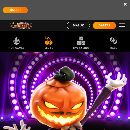
×
UNDUH
MASUK
DAFTAR
HOT GAMES
SLOTS
LIVE CASINO
RACE