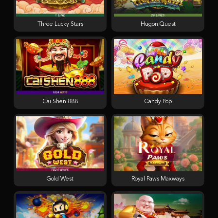
Three Lucky Stars
Hugon Quest
Cai Shen 888
Candy Pop
Gold West
Royal Paws Maxways