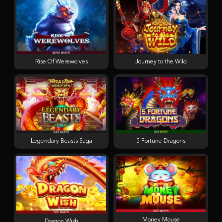
Rise Of Werewolves
Journey to the Wild
Legendary Beasts Saga
5 Fortune Dragons
Money Mouse
Dragon Wish