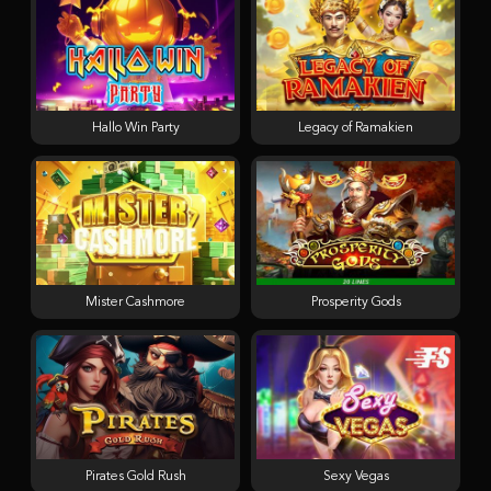
Hallo Win Party
Legacy of Ramakien
Mister Cashmore
Prosperity Gods
Pirates Gold Rush
Sexy Vegas