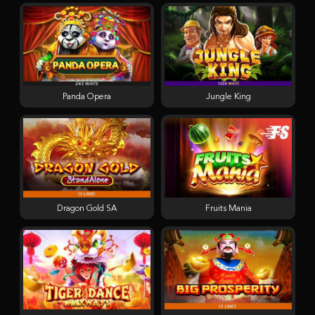
Panda Opera
Jungle King
Dragon Gold SA
Fruits Mania