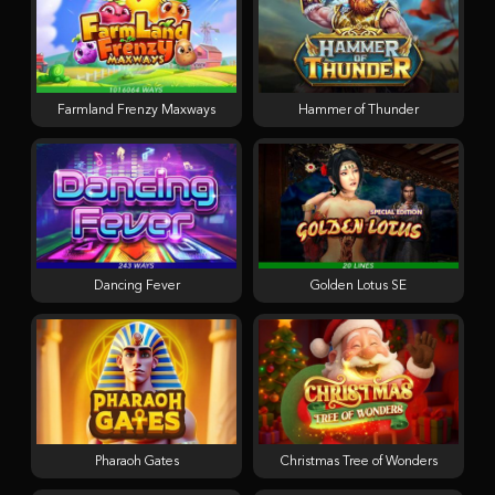
Farmland Frenzy Maxways
Hammer of Thunder
Dancing Fever
Golden Lotus SE
Pharaoh Gates
Christmas Tree of Wonders