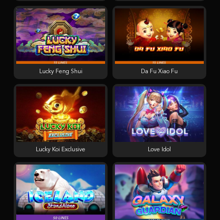
Lucky Feng Shui
Da Fu Xiao Fu
Lucky Koi Exclusive
Love Idol