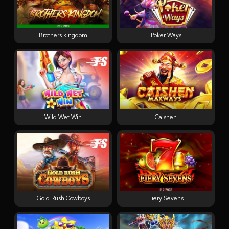
Brothers kingdom
Poker Ways
Wild Wet Win
Caishen
Gold Rush Cowboys
Fiery Sevens