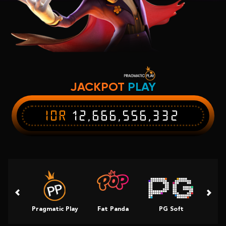
JACKPOT
PLAY
IDR
12,666,556,332
Pragmatic Play
Fat Panda
PG Soft
Slot