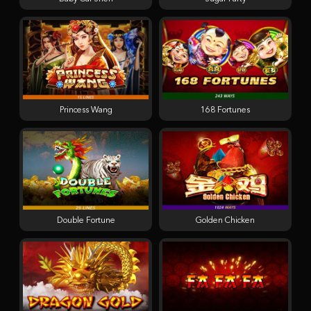
Princess Wang
168 Fortunes
Double Fortune
Golden Chicken