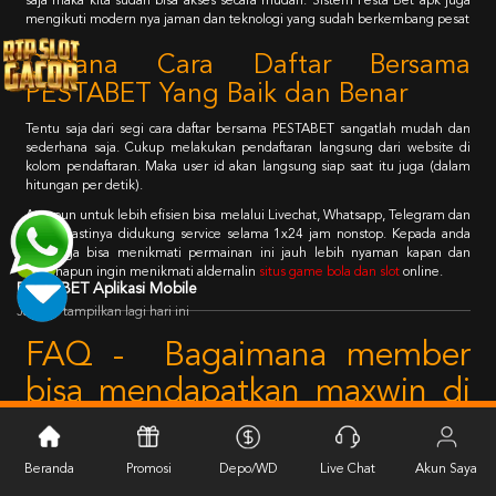
saja maka kita sudah bisa akses secara mudah. Sistem Pesta Bet apk juga
mengikuti modern nya jaman dan teknologi yang sudah berkembang pesat
Dimana Cara Daftar Bersama
PESTABET Yang Baik dan Benar
Tentu saja dari segi cara daftar bersama PESTABET sangatlah mudah dan
sederhana saja. Cukup melakukan pendaftaran langsung dari website di
kolom pendaftaran. Maka user id akan langsung siap saat itu juga (dalam
hitungan per detik).
Ataupun untuk lebih efisien bisa melalui Livechat, Whatsapp, Telegram dan
Email pastinya didukung service selama 1x24 jam nonstop. Kepada anda
sehingga bisa menikmati permainan ini jauh lebih nyaman kapan dan
dimanapun ingin menikmati aldernalin
situs game bola dan slot
online.
PESTABET Aplikasi Mobile
Jangan tampilkan lagi hari ini
FAQ - Bagaimana member
bisa mendapatkan maxwin di
PESTABET
RTP
RTP merupakan Return To Player, istilah RTP oleh pemain slot gacor
Beranda
Promosi
Depo/WD
Live Chat
Akun Saya
yang ingin mengetahui berapa besar kecilnya kemenangan mereka dalam