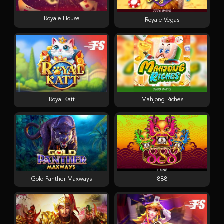
Royale House
Royale Vegas
Royal Katt
Mahjong Riches
Gold Panther Maxways
888