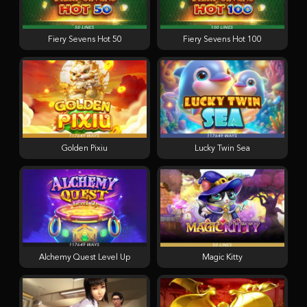
Fiery Sevens Hot 50
Fiery Sevens Hot 100
Golden Pixiu
Lucky Twin Sea
Alchemy Quest Level Up
Magic Kitty