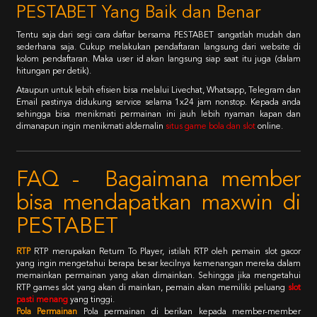
PESTABET Yang Baik dan Benar
Tentu saja dari segi cara daftar bersama PESTABET sangatlah mudah dan
sederhana saja. Cukup melakukan pendaftaran langsung dari website di
kolom pendaftaran. Maka user id akan langsung siap saat itu juga (dalam
hitungan per detik).
Ataupun untuk lebih efisien bisa melalui Livechat, Whatsapp, Telegram dan
Email pastinya didukung service selama 1x24 jam nonstop. Kepada anda
sehingga bisa menikmati permainan ini jauh lebih nyaman kapan dan
dimanapun ingin menikmati aldernalin
situs game bola dan slot
online.
FAQ - Bagaimana member
bisa mendapatkan maxwin di
PESTABET
RTP
RTP merupakan Return To Player, istilah RTP oleh pemain slot gacor
yang ingin mengetahui berapa besar kecilnya kemenangan mereka dalam
memainkan permainan yang akan dimainkan. Sehingga jika mengetahui
RTP games slot yang akan di mainkan, pemain akan memiliki peluang
slot
pasti menang
yang tinggi.
Pola Permainan
Pola permainan di berikan kepada member-member