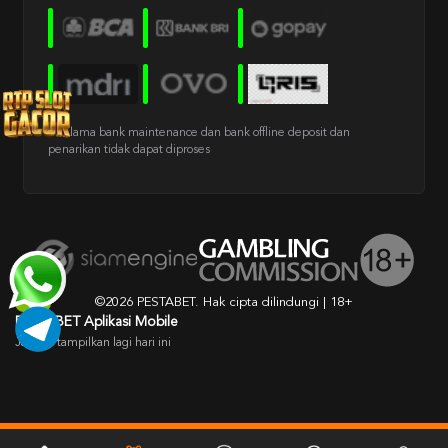
* Selama bank maintenance dan bank offline deposit dan
penarikan tidak dapat diproses
©2026 PESTABET. Hak cipta dilindungi | 18+
PESTABET Aplikasi Mobile
Jangan tampilkan lagi hari ini