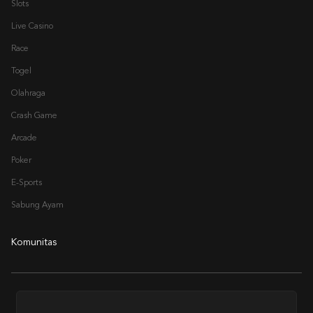
Slots
Live Casino
Race
Togel
Olahraga
Crash Game
Arcade
Poker
E-Sports
Sabung Ayam
Komunitas