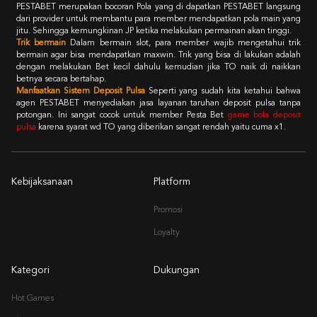
PESTABET merupakan bocoran Pola yang di dapatkan PESTABET langsung
dari provider untuk membantu para member mendapatkan pola main yang
jitu. Sehingga kemungkinan JP ketika melakukan permainan akan tinggi.
Trik bermain
Dalam bermain slot, para member wajib mengetahui trik
bermain agar bisa mendapatkan maxwin. Trik yang bisa di lakukan adalah
dengan melakukan Bet kecil dahulu kemudian jika TO naik di naikkan
betnya secara bertahap.
Manfaatkan Sistem Deposit Pulsa
Seperti yang sudah kita ketahui bahwa
agen PESTABET menyediakan jasa layanan taruhan deposit pulsa tanpa
potongan. Ini sangat cocok untuk member Pesta Bet
game bola deposit
pulsa
karena syarat wd TO yang diberikan sangat rendah yaitu cuma x1.
Kebijaksanaan
Platform
Promosi
Loyalty
Kategori
Dukungan
Hot Games