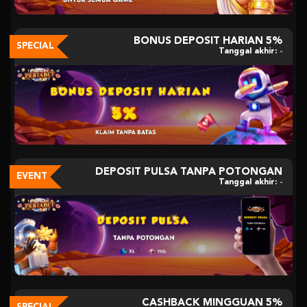
BONUS DEPOSIT HARIAN 5%
SPECIAL
Tanggal akhir:
-
DEPOSIT PULSA TANPA POTONGAN
EVENT
Tanggal akhir:
-
CASHBACK MINGGUAN 5%