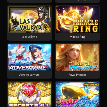
Last Valkyrie
Miracle Ring
Aero Adventure
Royal Princess