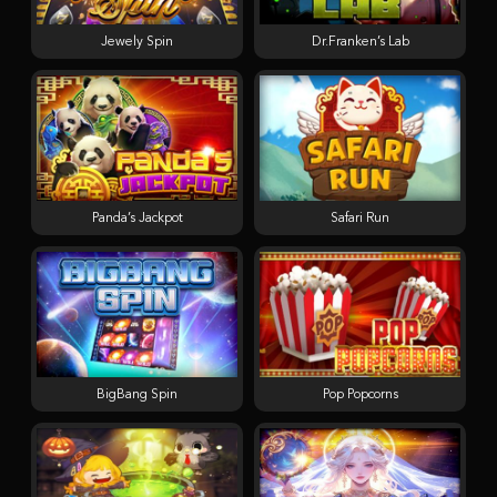
Jewely Spin
Dr.Franken’s Lab
Panda’s Jackpot
Safari Run
BigBang Spin
Pop Popcorns