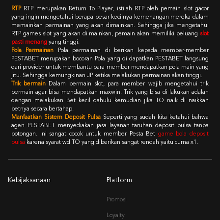
RTP
RTP merupakan Return To Player, istilah RTP oleh pemain slot gacor
yang ingin mengetahui berapa besar kecilnya kemenangan mereka dalam
memainkan permainan yang akan dimainkan. Sehingga jika mengetahui
RTP games slot yang akan di mainkan, pemain akan memiliki peluang
slot
pasti menang
yang tinggi.
Pola Permainan
Pola permainan di berikan kepada member-member
PESTABET merupakan bocoran Pola yang di dapatkan PESTABET langsung
dari provider untuk membantu para member mendapatkan pola main yang
jitu. Sehingga kemungkinan JP ketika melakukan permainan akan tinggi.
Trik bermain
Dalam bermain slot, para member wajib mengetahui trik
bermain agar bisa mendapatkan maxwin. Trik yang bisa di lakukan adalah
dengan melakukan Bet kecil dahulu kemudian jika TO naik di naikkan
betnya secara bertahap.
Manfaatkan Sistem Deposit Pulsa
Seperti yang sudah kita ketahui bahwa
agen PESTABET menyediakan jasa layanan taruhan deposit pulsa tanpa
potongan. Ini sangat cocok untuk member Pesta Bet
game bola deposit
pulsa
karena syarat wd TO yang diberikan sangat rendah yaitu cuma x1.
Kebijaksanaan
Platform
Promosi
Loyalty