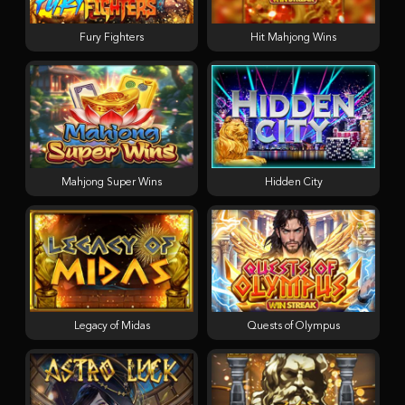
Fury Fighters
Hit Mahjong Wins
Mahjong Super Wins
Hidden City
Legacy of Midas
Quests of Olympus