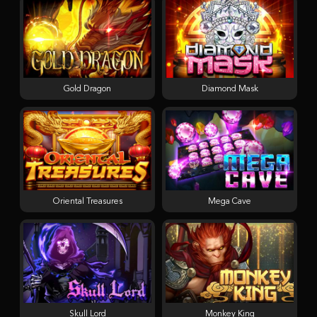
Gold Dragon
Diamond Mask
Oriental Treasures
Mega Cave
Skull Lord
Monkey King