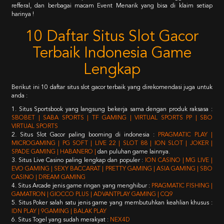
refferal, dan berbagai macam Event Menarik yang bisa di klaim setiap
harinya !
10 Daftar Situs Slot Gacor
Terbaik Indonesia Game
Lengkap
Berikut ini 10 daftar situs slot gacor terbaik yang direkomendasi juga untuk
anda :
1. Situs Sportsbook yang langsung bekerja sama dengan produk raksasa :
SBOBET | SABA SPORTS | TF GAMING | VIRTUAL SPORTS PP | SBO
VIRTUAL SPORTS
2. Situs Slot Gacor paling booming di indonesia :
PRAGMATIC PLAY |
MICROGAMING | PG SOFT | LIVE 22 | SLOT 88 | ION SLOT | JOKER |
SPADE GAMING | HABANERO |
dan puluhan game lainnya.
3. Situs Live Casino paling lengkap dan populer :
ION CASINO | MG LIVE |
EVO GAMING | SEXY BACCARAT | PRETTY GAMING | ASIA GAMING | SBO
CASINO | DREAM GAMING
4. Situs Arcade jenis game ringan yang menghibur :
PRAGMATIC FISHING |
GAMATRON | GIOCCO PLUS | ADVANTPLAY GAMING | CQ9
5. Situs Poker salah satu jenis game yang membutuhkan keahlian khusus :
IDN PLAY | 9GAMING | BALAK PLAY
6. Situs Togel yang sudah merakyat :
NEX4D