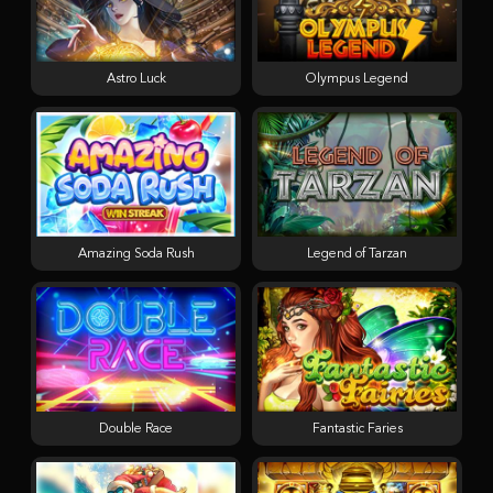
Astro Luck
Olympus Legend
Amazing Soda Rush
Legend of Tarzan
Double Race
Fantastic Faries