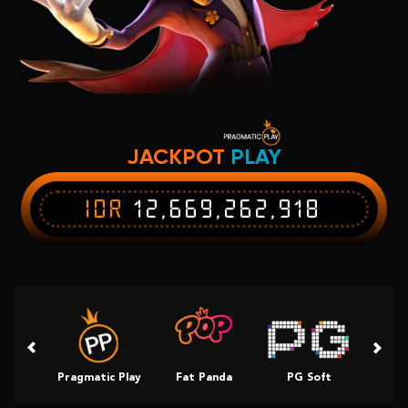
JACKPOT
PLAY
IDR
12,669,262,918
Pragmatic Play
Fat Panda
PG Soft
Slot