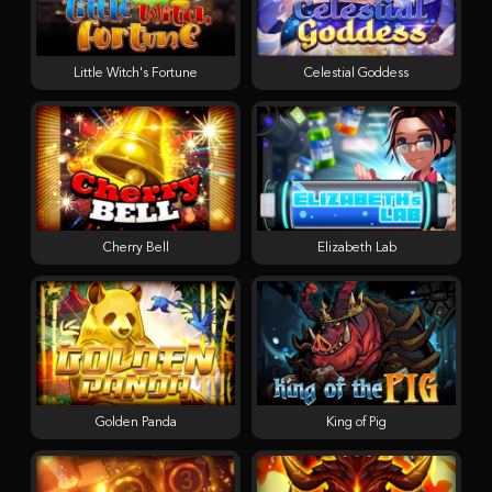
Little Witch's Fortune
Celestial Goddess
Cherry Bell
Elizabeth Lab
Golden Panda
King of Pig