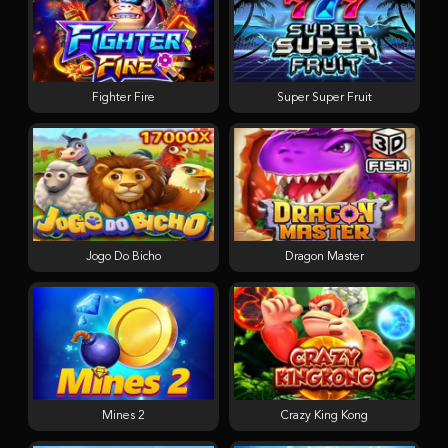
Fighter Fire
Super Super Fruit
Jogo Do Bicho
Dragon Master
Mines 2
Crazy King Kong