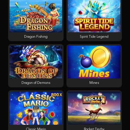
Dragon Fishing
Spirit Tide Legend
Dragon of Demons
Mines
Classic Mario
Rocket Derby