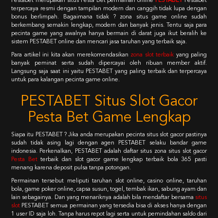
Pestabet merupakan situs Pesta Bet permainan online
PESTABET
Pestabet
terpercaya resmi dengan tampilan modern dan canggih tidak lupa dengan
bonus berlimpah. Bagaimana tidak ? zona situs game online sudah
berkembang semakin lengkap, modern dan banyak jenis. Tentu saja para
pecinta game yang awalnya hanya bermain di darat juga ikut beralih ke
sistem PESTABET online dan mencari jasa taruhan yang terbaik saja.
Para artikel ini kita akan merekomendasikan
zona slot terbaik
yang paling
banyak peminat serta sudah dipercayai oleh ribuan member aktif.
Langsung saja saat ini yaitu PESTABET yang paling terbaik dan terpercaya
untuk para kalangan pecinta game online.
PESTABET Situs Slot Gacor
Pesta Bet Game Lengkap
Siapa itu PESTABET ? Jika anda merupakan pecinta situs slot gacor pastinya
sudah tidak asing lagi dengan agen PESTABET selaku bandar game
indonesia. Perkenalkan, PESTABET adalah daftar situs zona situs slot gacor
Pesta Bet
terbaik dan slot gacor game lengkap terbaik bola 365 pasti
menang karena deposit pulsa tanpa potongan.
Permainan tersebut meliputi taruhan slot online, casino online, taruhan
bola, game poker online, capsa susun, togel, tembak ikan, sabung ayam dan
lain sebagainya. Dan yang menariknya adalah bila mendaftar bersama
situs
slot
PESTABET semua permainan yang tersedia bisa di akses hanya dengan
1 user ID saja loh. Tanpa harus repot lagi serta untuk pemindahan saldo dari