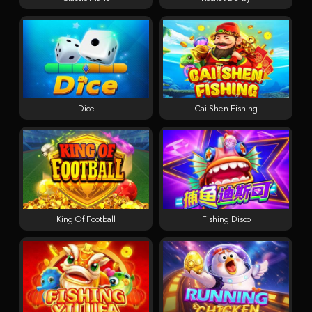
Dice
Cai Shen Fishing
King Of Football
Fishing Disco