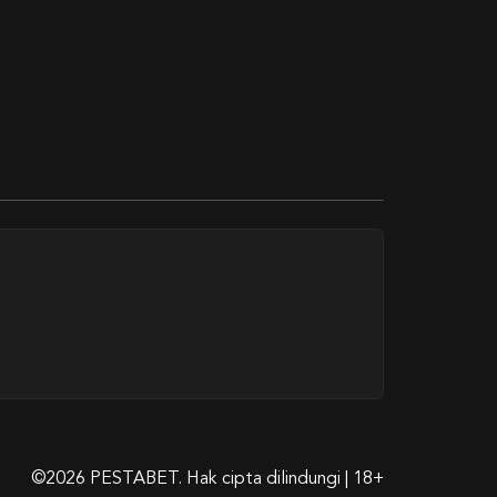
©2026 PESTABET. Hak cipta dilindungi | 18+