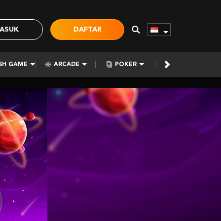
ASUK
DAFTAR
SH GAME
ARCADE
POKER
E-SPORTS