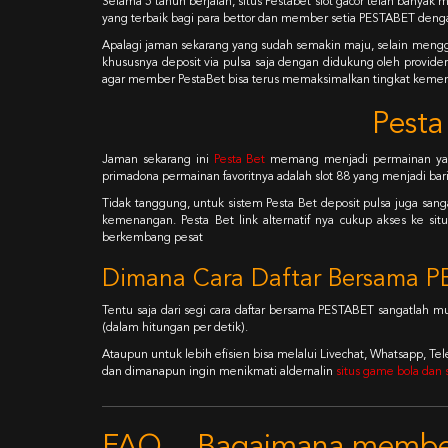
Selama 5 tahun berjalan, situs Pestabet slot gacor telah banyak
yang terbaik bagi para bettor dan member setia PESTABET deng
Apalagi jaman sekarang yang sudah semakin maju, selain mengg
khususnya deposit via pulsa saja dengan didukung oleh provi
agar member PestaBet bisa terus memaksimalkan tingkat keme
Pesta
Jaman sekarang ini
Pesta Bet
memang menjadi permainan yang
primadona permainan favoritnya adalah slot 88 yang menjadi bari
Tidak tanggung, untuk sistem Pesta Bet deposit pulsa juga 
kemenangan. Pesta Bet link alternatif nya cukup akses ke si
berkembang pesat
Dimana Cara Daftar Bersama P
Tentu saja dari segi cara daftar bersama PESTABET sangatlah m
(dalam hitungan per detik).
Ataupun untuk lebih efisien bisa melalui Livechat, Whatsapp, 
dan dimanapun ingin menikmati aldernalin
situs game bola dan s
FAQ - Bagaimana member