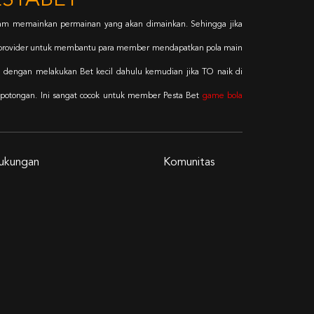
alam memainkan permainan yang akan dimainkan. Sehingga jika
 provider untuk membantu para member mendapatkan pola main
h dengan melakukan Bet kecil dahulu kemudian jika TO naik di
potongan. Ini sangat cocok untuk member Pesta Bet
game bola
ukungan
Komunitas