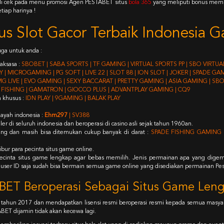
di cek pada menu promosi Agen PESTABET situs
bola 365
yang meliputi bonus memb
tiap harinya !
tus Slot Gacor Terbaik Indonesia
juga untuk anda :
aksasa :
SBOBET | SABA SPORTS | TF GAMING | VIRTUAL SPORTS PP | SBO VIRTU
 | MICROGAMING | PG SOFT | LIVE 22 | SLOT 88 | ION SLOT | JOKER | SPADE G
MG LIVE | EVO GAMING | SEXY BACCARAT | PRETTY GAMING | ASIA GAMING | S
FISHING | GAMATRON | GIOCCO PLUS | ADVANTPLAY GAMING | CQ9
 khusus :
IDN PLAY | 9GAMING | BALAK PLAY
ayah indonesia :
Ehm297
| SV388
 di seluruh indonesia dan beroperasi di casino asli sejak tahun 1960an.
ng dan masih bisa ditemukan cukup banyak di darat :
SPADE FISHING GAMING 
bur para pecinta situs game online.
a pecinta situs game lengkap agar bebas memilih. Jenis permainan apa yang digema
 user ID saja sudah bisa bermain semua game online yang disediakan permainan Pes
ET Beroperasi Sebagai Situs Game Leng
k tahun 2017 dan mendapatkan lisensi resmi beroperasi resmi kepada semua masyar
ET dijamin tidak akan kecewa lagi.