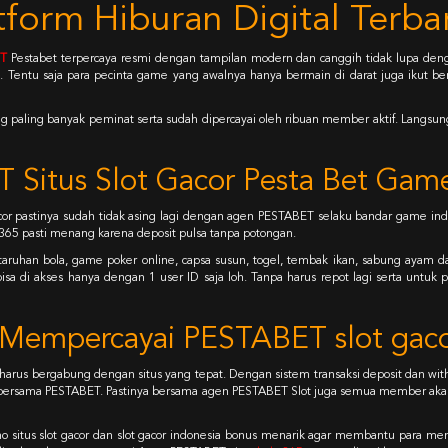
form Hiburan Digital Terbar
T
Pestabet terpercaya resmi dengan tampilan modern dan canggih tidak lupa deng
Tentu saja para pecinta game yang awalnya hanya bermain di darat juga ikut ber
g paling banyak peminat serta sudah dipercayai oleh ribuan member aktif. Langsung
 Situs Slot Gacor Pesta Bet Gam
cor pastinya sudah tidak asing lagi dengan agen PESTABET selaku bandar game indon
a 365 pasti menang karena deposit pulsa tanpa potongan.
e, taruhan bola, game poker online, capsa susun, togel, tembak ikan, sabung ayam 
a di akses hanya dengan 1 user ID saja loh. Tanpa harus repot lagi serta unt
 Mempercayai PESTABET slot gacor
 harus bergabung dengan situs yang tepat. Dengan sistem transaksi deposit dan 
bersama PESTABET. Pastinya bersama agen PESTABET Slot juga semua member akan d
o situs slot gacor dan slot gacor indonesia bonus menarik agar membantu para