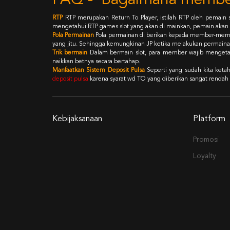
RTP
RTP merupakan Return To Player, istilah RTP oleh pemai
mengetahui RTP games slot yang akan di mainkan, pemain akan
Pola Permainan
Pola permainan di berikan kepada member-mem
yang jitu. Sehingga kemungkinan JP ketika melakukan permainan
Trik bermain
Dalam bermain slot, para member wajib mengetah
naikkan betnya secara bertahap.
Manfaatkan Sistem Deposit Pulsa
Seperti yang sudah kita ket
deposit pulsa
karena syarat wd TO yang diberikan sangat rendah 
Kebijaksanaan
Platform
Promosi
Loyalty