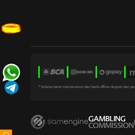
* Selama bank maintenance dan bank offline deposit dan pen