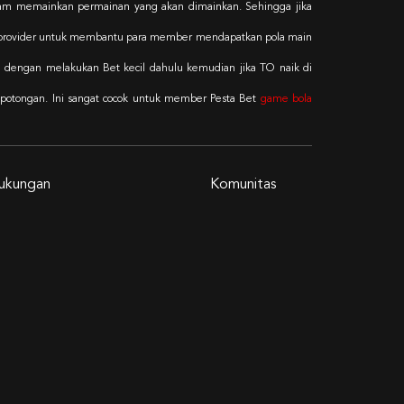
alam memainkan permainan yang akan dimainkan. Sehingga jika
 provider untuk membantu para member mendapatkan pola main
h dengan melakukan Bet kecil dahulu kemudian jika TO naik di
potongan. Ini sangat cocok untuk member Pesta Bet
game bola
ukungan
Komunitas