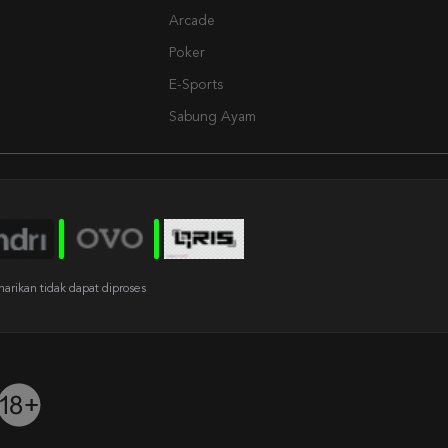
Arcade
Poker
E-Sports
Sabung Ayam
arikan tidak dapat diproses