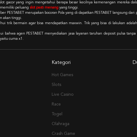
n slot gacor yang ingin mengetahui berapa besar kecilnya kemenangan mereka d
 memiliki peluang
slot pasti menang
yang tinggi.
ber PESTABET merupakan bocoran Pola yang di dapatkan PESTABET langsung dari
 akan tinggi.
ui trik bermain agar bisa mendapatkan maxwin. Trik yang bisa di lakukan adala
ahui bahwa agen PESTABET menyediakan jasa layanan taruhan deposit pulsa tanpa 
yaitu cuma x1.
Kategori
D
Hot Games
Slots
Live Casino
Race
Togel
Olahraga
Crash Game