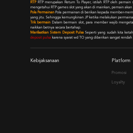
RTP
RTP merupakan Return To Player, istilah RTP oleh pemai
mengetahui RTP games slot yang akan di mainkan, pemain akan
Pola Permainan
Pola permainan di berikan kepada member-mem
yang jitu. Sehingga kemungkinan JP ketika melakukan permainan
Trik bermain
Dalam bermain slot, para member wajib mengetah
naikkan betnya secara bertahap.
Manfaatkan Sistem Deposit Pulsa
Seperti yang sudah kita ket
deposit pulsa
karena syarat wd TO yang diberikan sangat rendah 
Kebijaksanaan
Platform
Promosi
Loyalty