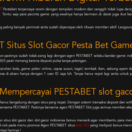
T
Pestabet terpercaya resmi dengan tampilan modern dan canggih tidak lupa deng
Tentu saja para pecinta game yang awalnya hanya bermain di darat juga ikut ber
g paling banyak peminat serta sudah dipercayai oleh ribuan member aktif. Langsung
 Situs Slot Gacor Pesta Bet Gam
cor pastinya sudah tidak asing lagi dengan agen PESTABET selaku bandar game indon
a 365 pasti menang karena deposit pulsa tanpa potongan.
e, taruhan bola, game poker online, capsa susun, togel, tembak ikan, sabung ayam 
a di akses hanya dengan 1 user ID saja loh. Tanpa harus repot lagi serta unt
 Mempercayai PESTABET slot gacor
 harus bergabung dengan situs yang tepat. Dengan sistem transaksi deposit dan 
bersama PESTABET. Pastinya bersama agen PESTABET Slot juga semua member akan d
o situs slot gacor dan slot gacor indonesia bonus menarik agar membantu para
di cek pada menu promosi Agen PESTABET situs
bola 365
yang meliputi bonus memb
tiap harinya !