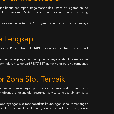
an bonus berlimpah. Bagaimana tidak ? zona situs game online
alih ke sistem PESTABET online dan mencari jasa taruhan yang
 saja saat ini yaitu PESTABET yang paling terbaik dan terpercaya
e Lengkap
esia. Perkenalkan, PESTABET adalah daftar situs zona situs slot
dan lain sebagainya. Dan yang menariknya adalah bila mendaftar
uk pemindahan saldo dari PESTABET game yang berlaku semuanya
 Zona Slot Terbaik
withdraw yang super cepat yaitu hanya memakan waktu maksimal 5
ipandu langsung oleh costumer service yang aktif 24 jam serta
 membernya agar bisa mendapatkan keuntungan serta kemenangan
er baru. Bonus deposit harian, bonus cashback mingguan, bonus