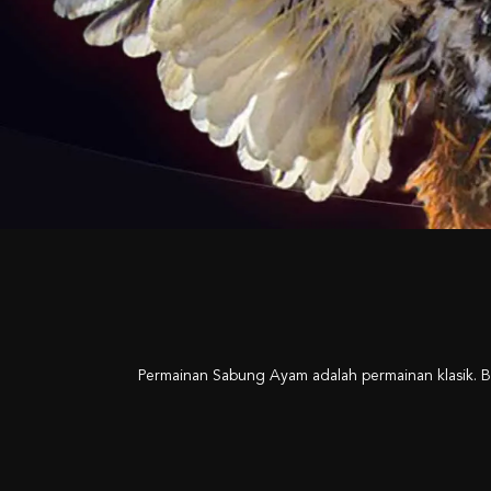
Permainan Sabung Ayam adalah permainan klasik. Be