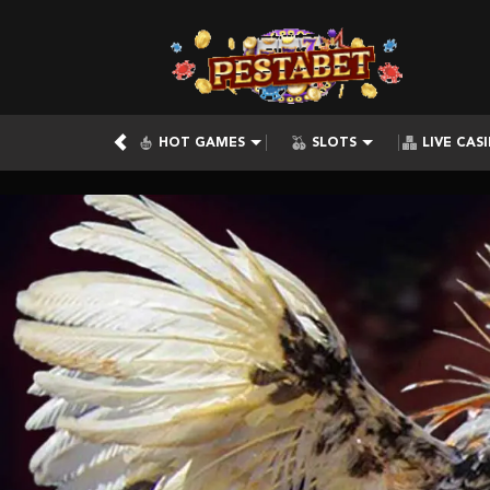
HOT GAMES
SLOTS
LIVE CAS