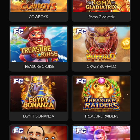
COWBOYS
Roma Gladiatrix
TREASURE CRUISE
CRAZY BUFFALO
EGYPT BONANZA
TREASURE RAIDERS