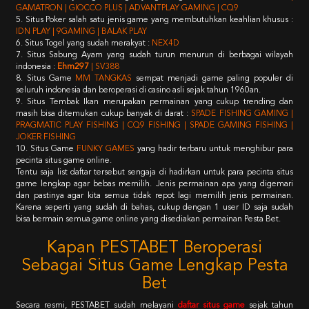
GAMATRON | GIOCCO PLUS | ADVANTPLAY GAMING | CQ9
5. Situs Poker salah satu jenis game yang membutuhkan keahlian khusus :
IDN PLAY | 9GAMING | BALAK PLAY
6. Situs Togel yang sudah merakyat :
NEX4D
7. Situs Sabung Ayam yang sudah turun menurun di berbagai wilayah
indonesia :
Ehm297
| SV388
8. Situs Game
MM TANGKAS
sempat menjadi game paling populer di
seluruh indonesia dan beroperasi di casino asli sejak tahun 1960an.
9. Situs Tembak Ikan merupakan permainan yang cukup trending dan
masih bisa ditemukan cukup banyak di darat :
SPADE FISHING GAMING |
PRAGMATIC PLAY FISHING | CQ9 FISHING | SPADE GAMING FISHING |
JOKER FISHING
10. Situs Game
FUNKY GAMES
yang hadir terbaru untuk menghibur para
pecinta situs game online.
Tentu saja list daftar tersebut sengaja di hadirkan untuk para pecinta situs
game lengkap agar bebas memilih. Jenis permainan apa yang digemari
dan pastinya agar kita semua tidak repot lagi memilih jenis permainan.
Karena seperti yang sudah di bahas, cukup dengan 1 user ID saja sudah
bisa bermain semua game online yang disediakan permainan Pesta Bet.
Kapan PESTABET Beroperasi
Sebagai Situs Game Lengkap Pesta
Bet
Secara resmi, PESTABET sudah melayani
daftar situs game
sejak tahun