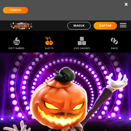
×
UNDUH
MASUK
DAFTAR
HOT GAMES
SLOTS
LIVE CASINO
RACE