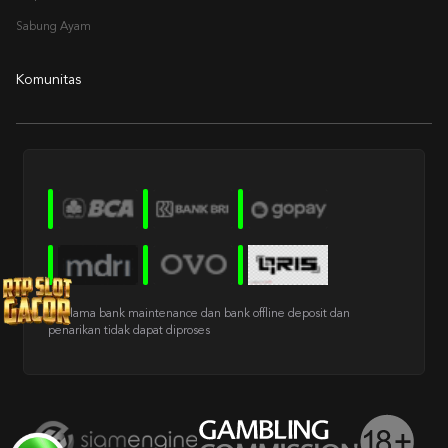
Sabung Ayam
Komunitas
* Selama bank maintenance dan bank offline deposit dan
penarikan tidak dapat diproses