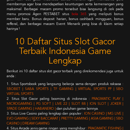
membernya agar bisa mendapatkan keuntungan serta kemenangan yang
maksimal. Berbagai macam promo tersebut bisa langsung di cek pada
menu promosi Agen PESTABET situs
bola 365
yang meliputi bonus
member baru. Bonus deposit harian, bonus cashback mingguan, bonus
refferal, dan berbagai macam Event Menarik yang bisa di klaim setiap
harinya !
10 Daftar Situs Slot Gacor
Terbaik Indonesia Game
Lengkap
Berikut ini 10 daftar situs slot gacor terbaik yang direkomendasi juga untuk
anda :
1. Situs Sportsbook yang langsung bekerja sama dengan produk raksasa :
SBOBET | SABA SPORTS | TF GAMING | VIRTUAL SPORTS PP | SBO
VIRTUAL SPORTS
2. Situs Slot Gacor paling booming di indonesia :
PRAGMATIC PLAY |
MICROGAMING | PG SOFT | LIVE 22 | SLOT 88 | ION SLOT | JOKER |
SPADE GAMING | HABANERO |
dan puluhan game lainnya.
3. Situs Live Casino paling lengkap dan populer :
ION CASINO | MG LIVE |
EVO GAMING | SEXY BACCARAT | PRETTY GAMING | ASIA GAMING | SBO
CASINO | DREAM GAMING
4. Situs Arcade jenis game ringan yang menghibur :
PRAGMATIC FISHING |