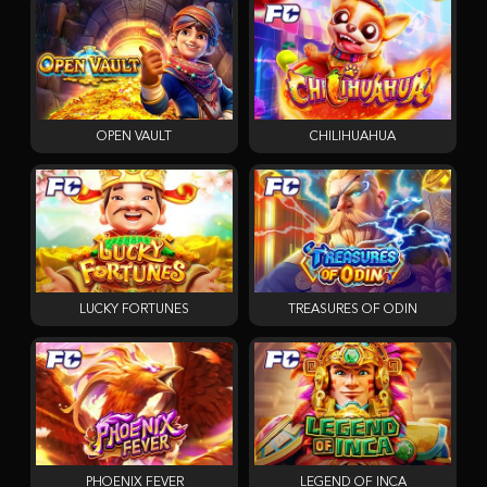
OPEN VAULT
CHILIHUAHUA
LUCKY FORTUNES
TREASURES OF ODIN
PHOENIX FEVER
LEGEND OF INCA