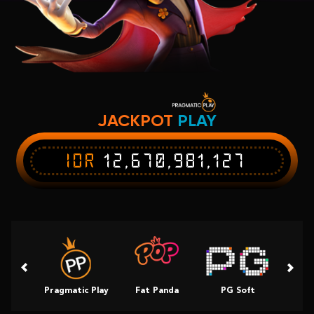
JACKPOT
PLAY
IDR
12,670,981,281
Pragmatic Play
Fat Panda
PG Soft
Slot