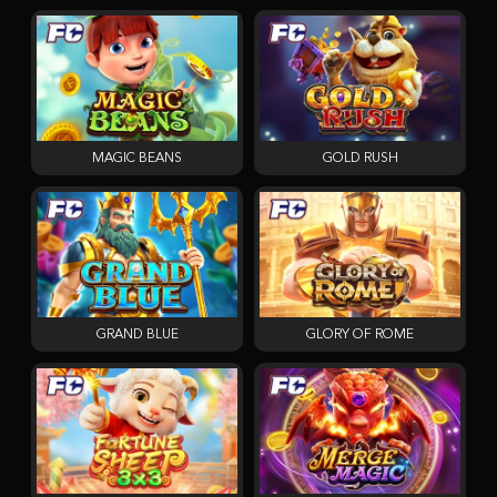
MAGIC BEANS
GOLD RUSH
GRAND BLUE
GLORY OF ROME