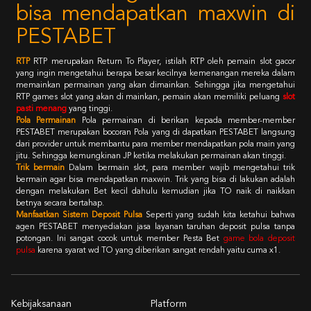
bisa mendapatkan maxwin di
PESTABET
RTP
RTP merupakan Return To Player, istilah RTP oleh pemain slot gacor
yang ingin mengetahui berapa besar kecilnya kemenangan mereka dalam
memainkan permainan yang akan dimainkan. Sehingga jika mengetahui
RTP games slot yang akan di mainkan, pemain akan memiliki peluang
slot
pasti menang
yang tinggi.
Pola Permainan
Pola permainan di berikan kepada member-member
PESTABET merupakan bocoran Pola yang di dapatkan PESTABET langsung
dari provider untuk membantu para member mendapatkan pola main yang
jitu. Sehingga kemungkinan JP ketika melakukan permainan akan tinggi.
Trik bermain
Dalam bermain slot, para member wajib mengetahui trik
bermain agar bisa mendapatkan maxwin. Trik yang bisa di lakukan adalah
dengan melakukan Bet kecil dahulu kemudian jika TO naik di naikkan
betnya secara bertahap.
Manfaatkan Sistem Deposit Pulsa
Seperti yang sudah kita ketahui bahwa
agen PESTABET menyediakan jasa layanan taruhan deposit pulsa tanpa
potongan. Ini sangat cocok untuk member Pesta Bet
game bola deposit
pulsa
karena syarat wd TO yang diberikan sangat rendah yaitu cuma x1.
Kebijaksanaan
Platform