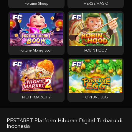
Fortune Sheep
MERGE MAGIC
Fortune Money Boom
ROBIN HOOD
NIGHT MARKET 2
FORTUNE EGG
PESTABET Platform Hiburan Digital Terbaru di
Indonesia