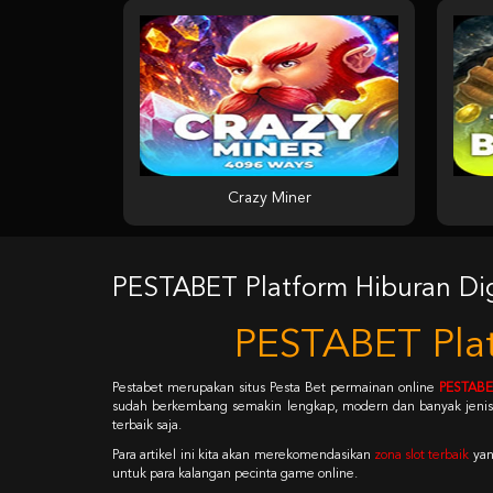
Crazy Miner
PESTABET Platform Hiburan Digi
PESTABET Plat
Pestabet merupakan situs Pesta Bet permainan online
PESTABE
sudah berkembang semakin lengkap, modern dan banyak jenis. 
terbaik saja.
Para artikel ini kita akan merekomendasikan
zona slot terbaik
yan
untuk para kalangan pecinta game online.