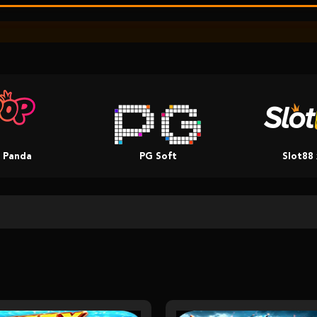
 Panda
PG Soft
Slot88 