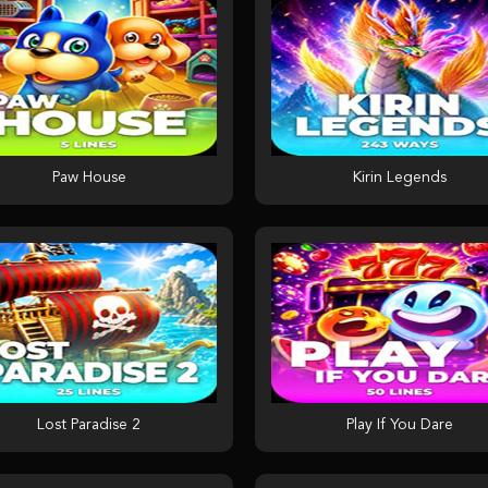
Paw House
Kirin Legends
Lost Paradise 2
Play If You Dare