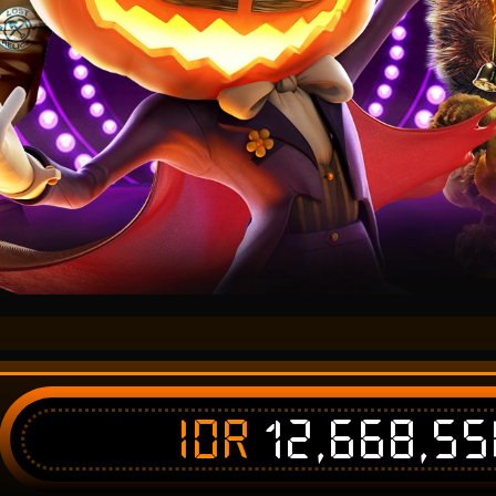
IDR
12,668,5