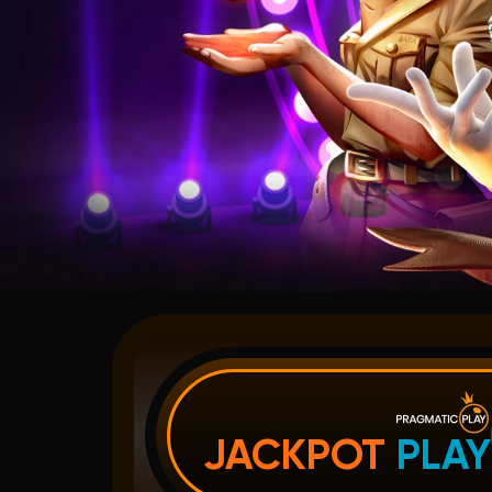
JACKPOT
PLAY