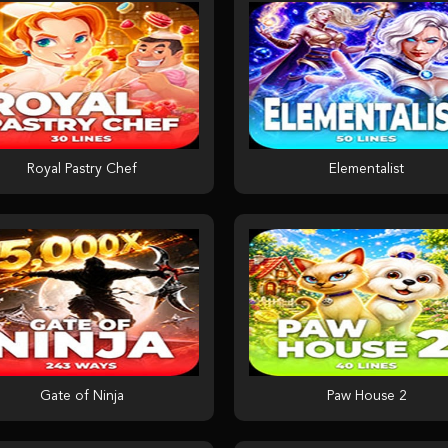
Royal Pastry Chef
Elementalist
Gate of Ninja
Paw House 2