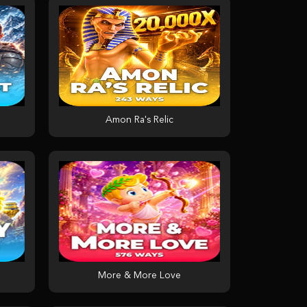
Amon Ra's Relic
More & More Love