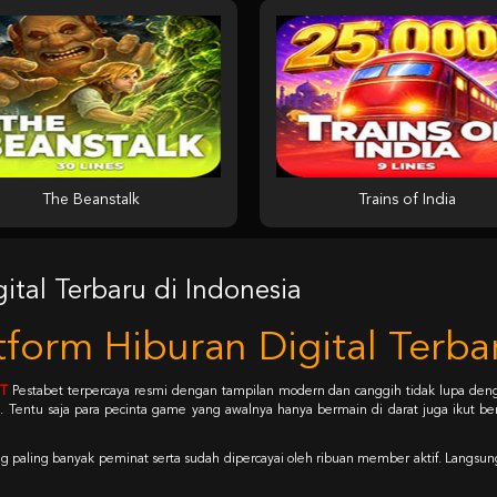
The Beanstalk
Trains of India
tal Terbaru di Indonesia
form Hiburan Digital Terbar
T
Pestabet terpercaya resmi dengan tampilan modern dan canggih tidak lupa deng
Tentu saja para pecinta game yang awalnya hanya bermain di darat juga ikut ber
g paling banyak peminat serta sudah dipercayai oleh ribuan member aktif. Langsung