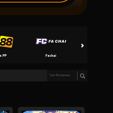
x PP
Fachai
Jili