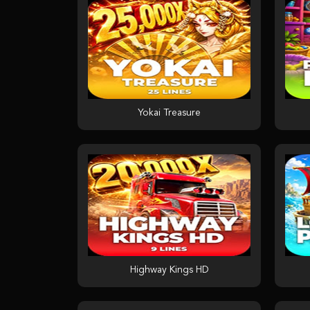
Yokai Treasure
Highway Kings HD