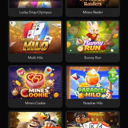
Lucky Drop-Olympus
Mines Raider
Multi Hilo
Bunny Run
Mines Cookie
Paradise Hilo