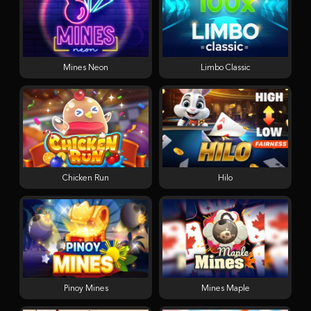
Mines Neon
Limbo Classic
Chicken Run
Hilo
Pinoy Mines
Mines Maple