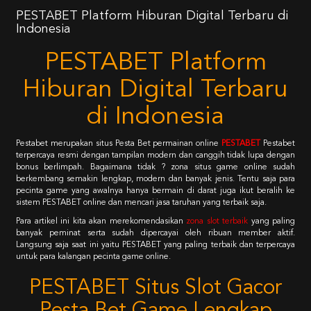
PESTABET Platform Hiburan Digital Terbaru di
Indonesia
PESTABET Platform
Hiburan Digital Terbaru
di Indonesia
Pestabet merupakan situs Pesta Bet permainan online
PESTABET
Pestabet
terpercaya resmi dengan tampilan modern dan canggih tidak lupa dengan
bonus berlimpah. Bagaimana tidak ? zona situs game online sudah
berkembang semakin lengkap, modern dan banyak jenis. Tentu saja para
pecinta game yang awalnya hanya bermain di darat juga ikut beralih ke
sistem PESTABET online dan mencari jasa taruhan yang terbaik saja.
Para artikel ini kita akan merekomendasikan
zona slot terbaik
yang paling
banyak peminat serta sudah dipercayai oleh ribuan member aktif.
Langsung saja saat ini yaitu PESTABET yang paling terbaik dan terpercaya
untuk para kalangan pecinta game online.
PESTABET Situs Slot Gacor
Pesta Bet Game Lengkap