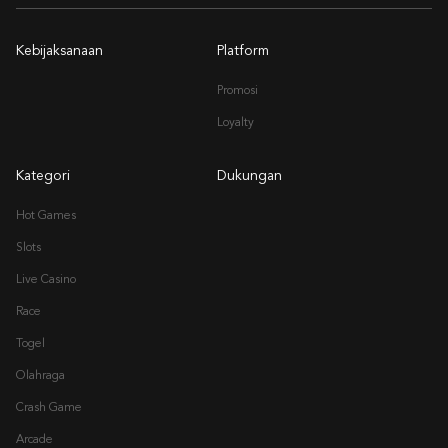
Kebijaksanaan
Platform
Promosi
Loyalty
Kategori
Dukungan
Hot Games
Slots
Live Casino
Race
Togel
Olahraga
Crash Game
Arcade