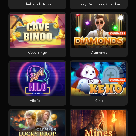
Plinko Gold Rush
Lucky Drop-GongXiFaChai
Cave Bingo
Diamonds
Hilo Neon
Keno