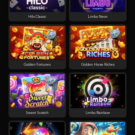
Hilo Classic
Limbo Neon
Golden Fortunes
Golden Horse Riches
Sweet Scratch
Limbo Rainbow